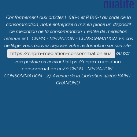
Conformément
aux
articles
L
.
616-1
et
R.616-1
du
code
de
la
consommation
,
notre
entreprise
a
mis
en
place
un
dispositif
de
médiation
de
la
consommation
.
L'entité
de
médiation
retenue
est :
CNPM
-
MEDIATION
-
CONSOMMATION
.
En
cas
de
litige
,
vous
pouvez
déposer
votre
réclamation
sur
son
site
:
ou
par
https://cnpm-mediation-consommation.eu/
voie
postale
en
écrivant
https://cnpm-mediation-
consommation.eu/
à
CNPM
-
MEDIATION
-
CONSOMMATION
- 27
Avenue
de
la
Libération
42400
SAINT-
CHAMOND