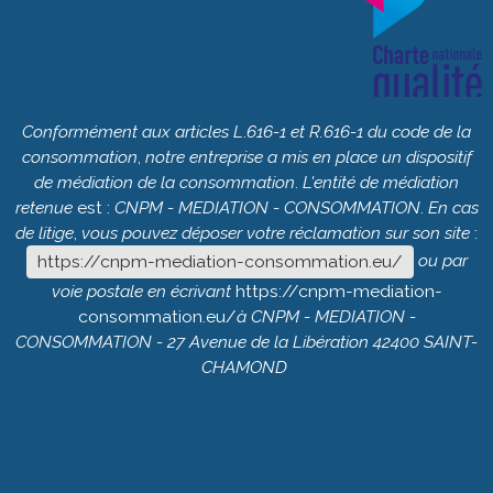
Conformément
aux
articles
L
.
616-1
et
R.616-1
du
code
de
la
consommation
,
notre
entreprise
a
mis
en
place
un
dispositif
de
médiation
de
la
consommation
.
L'entité
de
médiation
retenue
est :
CNPM
-
MEDIATION
-
CONSOMMATION
.
En
cas
de
litige
,
vous
pouvez
déposer
votre
réclamation
sur
son
site
:
ou
par
https://cnpm-mediation-consommation.eu/
voie
postale
en
écrivant
https://cnpm-mediation-
consommation.eu/
à
CNPM
-
MEDIATION
-
CONSOMMATION
- 27
Avenue
de
la
Libération
42400
SAINT-
CHAMOND