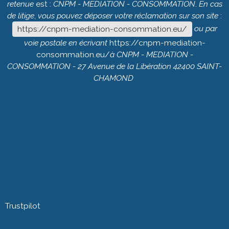
retenue
est :
CNPM
-
MEDIATION
-
CONSOMMATION
.
En
cas
de
litige
,
vous
pouvez
déposer
votre
réclamation
sur
son
site
:
ou
par
https://cnpm-mediation-consommation.eu/
voie
postale
en
écrivant
https://cnpm-mediation-
consommation.eu/
à
CNPM
-
MEDIATION
-
CONSOMMATION
- 27
Avenue
de
la
Libération
42400
SAINT-
CHAMOND
Trustpilot